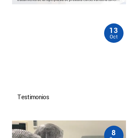
sexual y la eyaculación. Es una novedosa técnica ambulatoria de
bajo riesgo con 3 hs de internación. Haga click aquí para conocer
más sobre esta...
13
Oct
Testimonios
8