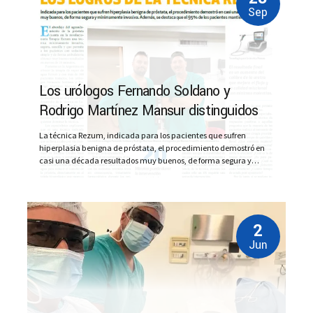
Sep
Los urólogos Fernando Soldano y
Rodrigo Martínez Mansur distinguidos
por Boston Scientific
La técnica Rezum, indicada para los pacientes que sufren
hiperplasia benigna de próstata, el procedimiento demostró en
casi una década resultados muy buenos, de forma segura y
mínimamente invasiva. Además, se destaca que el 95% de los
pacientes mantiene la eyaculación Leer Nota Completa
2
Jun