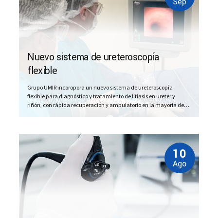
Sep
Nuevo sistema de ureteroscopía
flexible
Grupo UMIR incoropora un nuevo sistema de ureteroscopía
flexible para diagnóstico y tratamiento de litiasis en ureter y
riñón, con rápida recuperación y ambulatorio en la mayoría de
los casos. ¿Qué es la ureteroscopía? La ureteroscopía es un tipo de
tratamiento que se realiza con un endoscopio de calibre
pequeño. La ureteroscopía es un procedimiento...
10
Ago