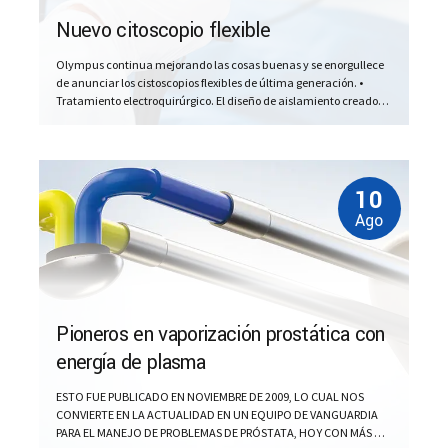
Nuevo citoscopio flexible
Olympus continua mejorando las cosas buenas y se enorgullece
de anunciar los cistoscopios flexibles de última generación. •
Tratamiento electroquirúrgico. El diseño de aislamiento creado
con tecnología de Olympus ofrece compatibilidad
electroquirúrgica con fibroscopios. Es muy eficiente para
hemostásia después de tomar biopsias y para cortar y cauterizar
tejidos en la vejiga urinaria.• Canal más...
10
Ago
Pioneros en vaporización prostática con
energía de plasma
ESTO FUE PUBLICADO EN NOVIEMBRE DE 2009, LO CUAL NOS
CONVIERTE EN LA ACTUALIDAD EN UN EQUIPO DE VANGUARDIA
PARA EL MANEJO DE PROBLEMAS DE PRÓSTATA, HOY CON MÁS DE