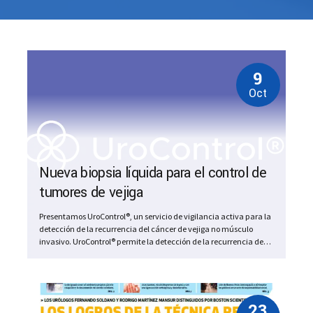
9
Oct
Nueva biopsia líquida para el control de
tumores de vejiga
Presentamos UroControl®, un servicio de vigilancia activa para la
detección de la recurrencia del cáncer de vejiga no músculo
invasivo. UroControl® permite la detección de la recurrencia de
manera no invasiva a través de mutaciones en los genes TERT,
FGFR3 y KRAS que se encuentran en la orina. ¿Qué es
UroControl®? UroControl® es un método...
23