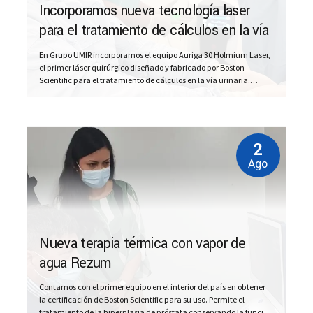
Incorporamos nueva tecnología laser
para el tratamiento de cálculos en la vía
urinaria
En Grupo UMIR incorporamos el equipo Auriga 30 Holmium Laser,
el primer láser quirúrgico diseñado y fabricado por Boston
Scientific para el tratamiento de cálculos en la vía urinaria.
Descripción general del láser de holmio: La alta abosrción de la
luz del láser de holmio (longitud de onda: 2,1 um en el IR) por
parte...
2
Ago
Nueva terapia térmica con vapor de
agua Rezum
Contamos con el primer equipo en el interior del país en obtener
la certificación de Boston Scientific para su uso. Permite el
tratamiento de la hiperplasia de próstata conservando la función