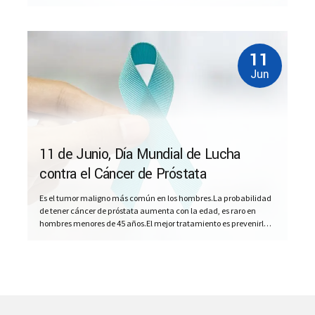
215 CASOS OPERADOS SOMOS EL GRUPO LIDER EN ARGENTINA Y
CON LA MAYOR EXPERIENCIA EN VAPORIZACION CON ENERGÍA DE
PLASMA. El agrandamiento de la próstata,...
11
Jun
11 de Junio, Día Mundial de Lucha
contra el Cáncer de Próstata
Es el tumor maligno más común en los hombres.La probabilidad
de tener cáncer de próstata aumenta con la edad, es raro en
hombres menores de 45 años.El mejor tratamiento es prevenirlo o
detectarlo tempranamente, cuando las posibilidades de cura
son mayores.Mantener un peso saludable, realizar ejercicio físico,
no fumar y seguir una dieta balanceada son...